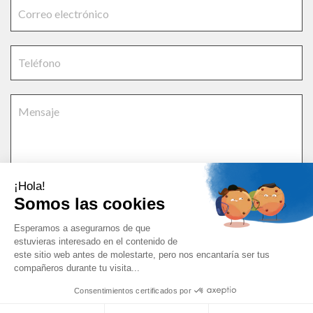
¡Hola!
Somos las cookies
Acepto los términos
términos y condiciones
y
la política de
Esperamos a asegurarnos de que
privacidad
Deutsch
.
Nederlands
English
Français
estuvieras interesado en el contenido de
este sitio web antes de molestarte, pero nos encantaría ser tus
Si dispone de una lista de piezas de recambio, adjúntela a su solicitud.
Русский
compañeros durante tu visita...
Consentimientos certificados por