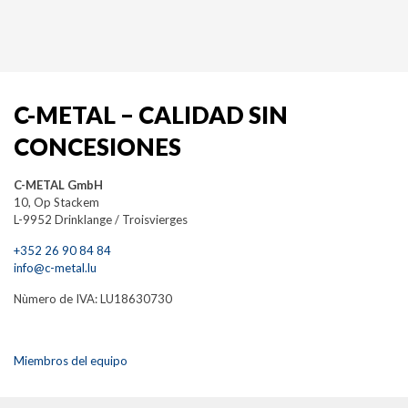
C-METAL – CALIDAD SIN
CONCESIONES
C-METAL GmbH
10, Op Stackem
L-9952 Drinklange / Troisvierges
+352 26 90 84 84
info@c-metal.lu
Nùmero de IVA: LU18630730
Miembros del equipo