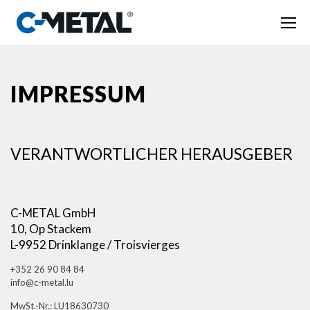
IMPRESSUM
VERANTWORTLICHER HERAUSGEBER
C-METAL GmbH
10, Op Stackem
L-9952 Drinklange / Troisvierges
+352 26 90 84 84
info@c-metal.lu
MwSt.-Nr.: LU18630730