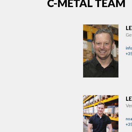
C-METAL TEAM
LE
Ge
inf
+35
LE
Ver
noa
+35