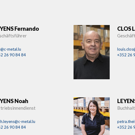
YENS Fernando
CLOS L
schäftsführer
Geschäft
o@c-metal.lu
louis.clos
2 26 90 84 84
+352 26 
YENS Noah
LEYENS
triebsinnendienst
Buchhal
h.leyens@c-metal.lu
petra.the
2 26 90 84 84
+352 26 