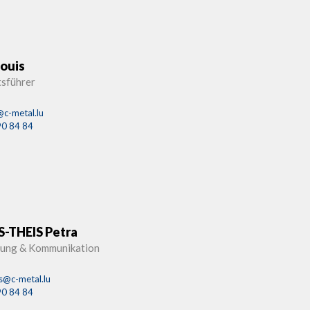
ouis
sführer
@c-metal.lu
90 84 84
-THEIS Petra
tung & Kommunikation
is@c-metal.lu
90 84 84