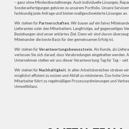
– ganz ohne Mindestbestellmenge. Auch individuelle Lösungen, Repa
Sonderanfertigungen gehören zu unserem Portfolio. Unsere Servicemi
fachkundig jede Anfrage und bieten maßgeschneiderte Lösungen an.
Wir stehen für
Partnerschaften
. Wir bauen auf ein faires Miteinand
Lieferanten oder den Mitarbeitern. Langfristige, auf gegenseitiges V
Beziehungen sind unser erklärtes Ziel. Denn wir sind davon überzeugt
Miteinander die beste Basis für den gemeinsamen Erfolg ist.
Wir stehen für
Verantwortungsbewusstsein
. Als Kunde, als Liefe
verlassen Sie sich darauf, dass Verabredungen eingehalten werden. 
Unternehmen stellen wir uns dieser Verantwortung Tag für Tag – seit
Wir stehen für
Nachhaltigkeit
. In allen Arbeitsbereichen streben w
möglichst effizient zu nutzen und Abfall zu minimieren. Das hohe U
Mitarbeiter führt zu regelmäßigen Prozessoptimierungen und Verbe
Umweltbilanz.