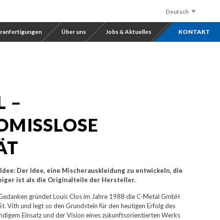
Deutsch
Nederlands
ranfertigungen
Über uns
Jobs & Aktuelles
KONTAKT
English
Français
Русский
L –
Español
OMISSLOSE
ÄT
 Idee: Der Idee, eine Mischerauskleidung zu entwickeln, die
ger ist als die Originalteile der Hersteller.
Gedanken gründet Louis Clos im Jahre 1988 die C-Metal GmbH
St. Vith und legt so den Grundstein für den heutigen Erfolg des
digem Einsatz und der Vision eines zukunftsorientierten Werks