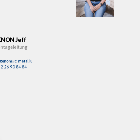
NON Jeff
ntageleitung
f.genon@c-metal.lu
2 26 90 84 84