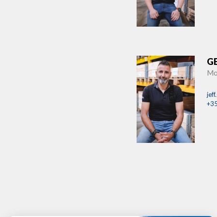
GE
Mo
jef
+35