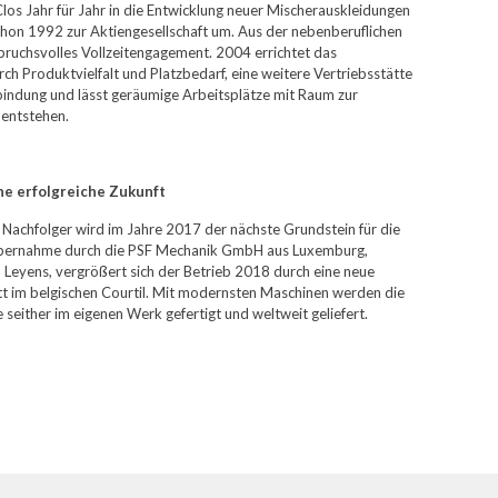
Clos Jahr für Jahr in die Entwicklung neuer Mischerauskleidungen
on 1992 zur Aktiengesellschaft um. Aus der nebenberuflichen
spruchsvolles Vollzeitengagement. 2004 errichtet das
h Produktvielfalt und Platzbedarf, eine weitere Vertriebsstätte
indung und lässt geräumige Arbeitsplätze mit Raum zur
 entstehen.
ine erfolgreiche Zukunft
 Nachfolger wird im Jahre 2017 der nächste Grundstein für die
 Übernahme durch die PSF Mechanik GmbH aus Luxemburg,
 Leyens, vergrößert sich der Betrieb 2018 durch eine neue
 im belgischen Courtil. Mit modernsten Maschinen werden die
e seither im eigenen Werk gefertigt und weltweit geliefert.