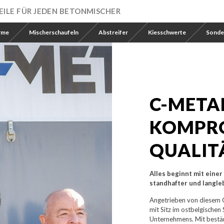
ILE FÜR JEDEN BETONMISCHER
rme
Mischerschaufeln
Abstreifer
Kiesschwerte
Sonde
C-META
KOMPR
QUALIT
Alles beginnt mit einer
standhafter und langlebi
Angetrieben von diesem 
mit Sitz im ostbelgischen 
Unternehmens. Mit bestän