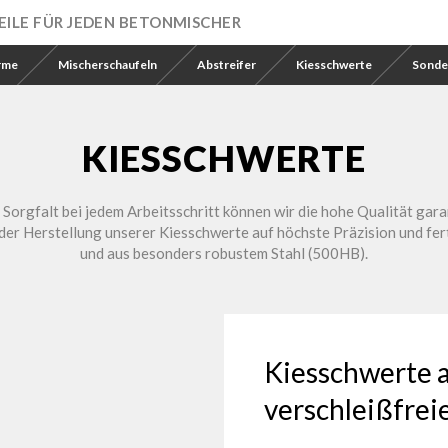
ILE FÜR JEDEN BETONMISCHER
rme
Mischerschaufeln
Abstreifer
Kiesschwerte
Sonde
KIESSCHWERTE
Sorgfalt bei jedem Arbeitsschritt können wir die hohe Qualität gar
 der Herstellung unserer Kiesschwerte auf höchste Präzision und fe
und aus besonders robustem Stahl (500HB).
Kiesschwerte 
verschleißfrei