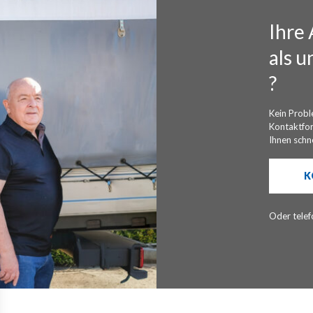
Ihre 
als u
?
Kein Probl
Kontaktfo
Ihnen schne
K
Oder telef