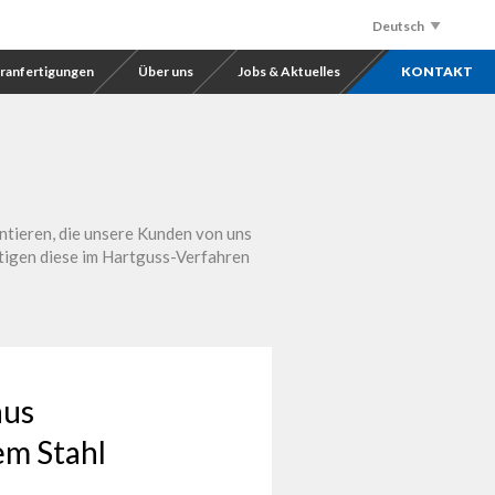
Deutsch
Nederlands
ranfertigungen
Über uns
Jobs & Aktuelles
KONTAKT
English
Français
Русский
antieren, die unsere Kunden von uns
rtigen diese im Hartguss-Verfahren
Español
ANFRAGE
aus
em Stahl