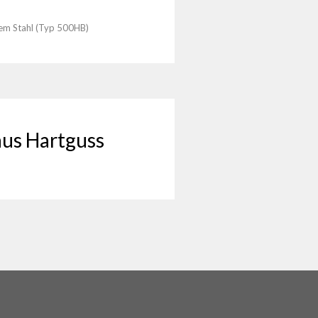
iem Stahl (Typ 500HB)
ANFRAGE
aus Hartguss