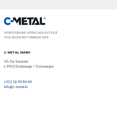
VERFÜGBARE VERSCHLEISSTEILE
FÜR JEDEN BETONMISCHER
C-METAL GMBH
10, Op Stackem
L-9952 Drinklange / Troisvierges
+352 26 90 84 84
info@c-metal.lu