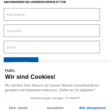
ABONNIEREN SIE UNSEREN NEWSLETTER
Hallo,
Ich akzeptiere die
Allgemeinen Geschäftsbedingungen
und
die
Wir sind Cookies!
Datenschutzerklärung
.
Nederlands
English
Français
Русский
Wir möchten Ihren Besuch auf unserer Website nutzerfreundlicher
Español
gestalten und fortlaufend verbessern. Dürfen wir Sie begleiten?
Datenschutzerklärung & Impressum
Dienstleistungen anzeigen
© 2026 C-METAL AG/SA
Design 1A
&
Digital Vision
Nein, danke
Auswählen
Alle akzeptieren